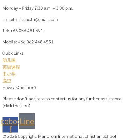
Monday – Friday 7:30 a.m. – 3:30 p.m.
E-mail: mics.ac.th@gmail.com
Tel: +66 056 491 691
Mobile: +66 062 448 4551
Quick Links
幼儿园
英语课程
中小学
高中
Have a Question?
Please don’t hesitate to contact us for any further assistance.
(click the icon)
acebook-
Line
f
©
2026
Copyright. Manorom International Christian School