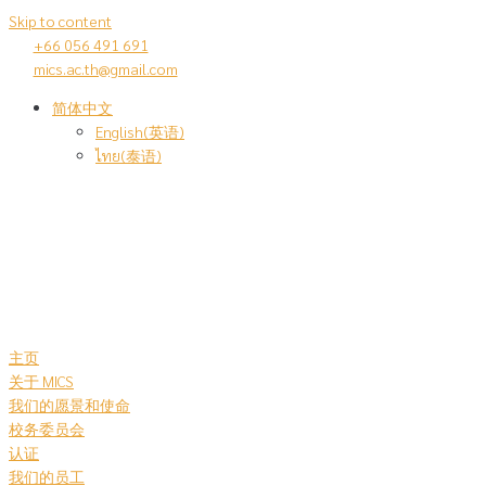
Skip to content
+66 056 491 691
mics.ac.th@gmail.com
简体中文
English
(
英语
)
ไทย
(
泰语
)
主页
关于 MICS
我们的愿景和使命
校务委员会
认证
我们的员工