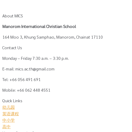
About MICS
Manorom International Christian School
164 Moo 3, Khung Samphao, Manorom, Chainat 17110
Contact Us
Monday – Friday 7:30 a.m. – 3:30 p.m.
E-mail: mics.ac.th@gmail.com
Tel: +66 056 491 691
Mobile: +66 062 448 4551
Quick Links
幼儿园
英语课程
中小学
高中