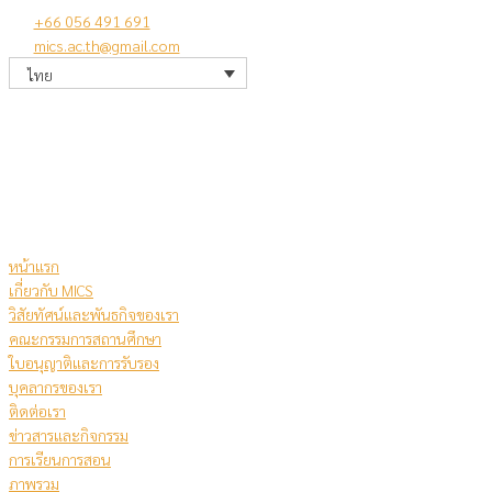
Skip
+66 056 491 691
to
mics.ac.th@gmail.com
content
ไทย
หน้าแรก
เกี่ยวกับ MICS
วิสัยทัศน์และพันธกิจของเรา
คณะกรรมการสถานศึกษา
ใบอนุญาติและการรับรอง
บุคลากรของเรา
ติดต่อเรา
ข่าวสารและกิจกรรม
การเรียนการสอน
ภาพรวม