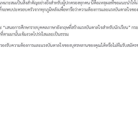
่เหมาะสมเป็นสิ่งสําคัญอย่างยิ่งสําหรับผู้ปกครองทุกคน นี่คือเหตุผลที่ขอแนะนําให้
้นที่จะพบปะครอบครัวจากทุกภูมิหลังเพื่อหารือว่าความต้องการและแรงบันดาลใจของ
่าจะ “เสนอการศึกษารายบุคคลภาษาอังกฤษที่สร้างแรงบันดาลใจสําหรับนักเรียน” กระบ
ที่ตามมานั้นเข้มงวดโปร่งใสและเป็นธรรม
มารถรองรับความต้องการและแรงบันดาลใจของบุตรหลานของคุณได้หรือไม่ทีมรับสมัคร