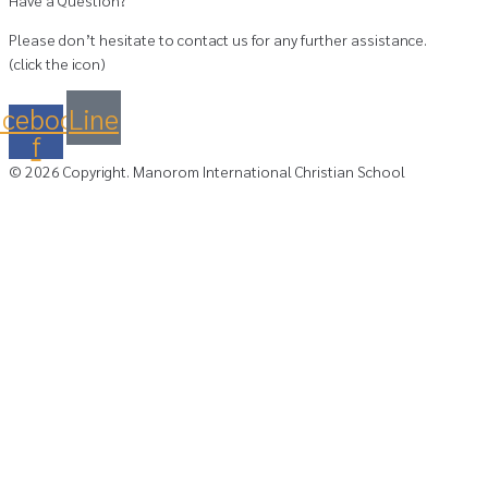
Have a Question?
Please don’t hesitate to contact us for any further assistance.
(click the icon)
acebook-
Line
f
©
2026
Copyright. Manorom International Christian School