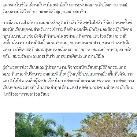
แตกต่างในชีวิตเด็กหนึ่งคนโดยคํานึงถึงผลกระทบต่อการเติบโตทางอารมณ์
วัฒนธรรมจิตใจร่างกายและจิตวิญญาณของสมาชิก
การมีส่วนร่วมในกิจกรรมนอกหลักสูตรเป็นสิทธิพิเศษไม่ใช่สิทธิ์ ข้อกําหนดขั้นต่ํา
ของนักเรียนทุกคนสําหรับการเข้าร่วมคือลักษณะที่ดี นักเรียนจะต้องปฏิบัติตาม
กฎนโยบายและข้อบังคับที่กําหนดโดยชมรม / กิจกรรมและโรงเรียน ชมรมที่
เคลื่อนไหวบางส่วนมีดังนี้: ชมรมทําสวน, ชมรมจดหมายข่าว, ชมรมอ่านหนังสือ
และประวัติศาสตร์, ชมรมสุนทรพจน์และการถ่ายภาพ, ชมรมทําอาหาร, สปอร์ต
คลับ, ชมรมร้องเพลงและเต้นรํา และชมรมศิลปะและงานฝีมือ
ผู้อํานวยการโรงเรียนและผู้ประสานงานกิจกรรมนักเรียนอนุมัติกิจกรรมและ
ชมรมที่เสนอ ที่ปรึกษาชมรมและพี่เลี้ยงผู้ใหญ่ที่มีประสบการณ์ในพื้นที่ได้รับการ
แต่งตั้งให้ช่วยเหลือผู้นํานักเรียนในการจัดการกิจกรรมของพวกเขา การจัดตาราง
เรียนของชมรมจะทําเป็นประจําทุกเดือนและโพสต์บนกระดานข่าวของนักเรียน
(ใกล้โรงอาหารของโรงเรียน)