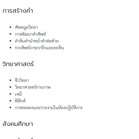
การสร้างคํา
ศัพทมูลวิทยา
การพัฒนาคําศัพท์
ลําต้นคํานําหน้าคําต่อท้าย
รากศัพท์ภาษากรีกและละติน
วิทยาศาสตร์
ชีววิทยา
วิทยาศาสตร์กายภาพ
เคมี
ฟิสิกส์
การทดลองและรายงานในห้องปฏิบัติการ
สังคมศึกษา